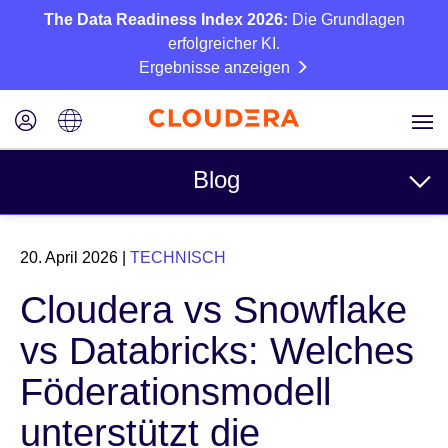
The Data Readiness Index 2026:
Die Grundlagen
erfolgreicher KI.
Ergebnisse anzeigen
Blog
Themen
20. April 2026
|
TECHNISCH
Business
Cloudera vs Snowflake
Technisch
vs Databricks: Welches
Partner
Föderationsmodell
Kultur
unterstützt die