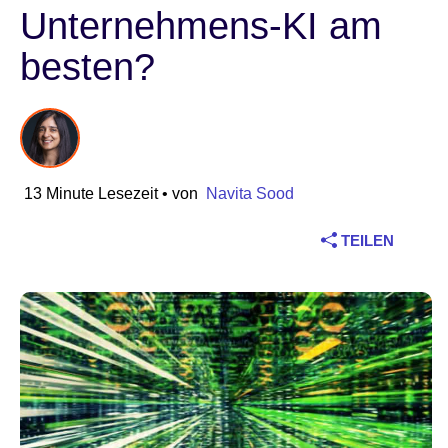
Unternehmens-KI am
Branche
besten?
Finanzdienstleistungen
Produktion
Versicherungen
13 Minute Lesezeit
• von
Navita Sood
Telekommunikation
TEILEN
Technologie
Öffentlicher Sektor
Gesundheitswesen
Bildung