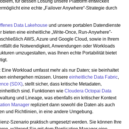
oblem, für dessen Lösung unsere Plattform entwickelt
rmöglicht eine echte „Failover Anywhere“-Strategie durch
ffenes Data Lakehouse
und unsere portablen Datendienste
r bieten eine einheitliche „Write-Once, Run-Anywhere”-
einschließlich AWS, Azure und Google Cloud, sowie in Ihrem
entfällt die Notwendigkeit, Anwendungen oder Workloads
turen umzugestalten, was Ihnen echte Portabilität bietet
igt.
:
Eine Workload umfasst mehr als nur Daten; sie beinhaltet
ihnen einhergehen müssen. Unsere
einheitliche Data Fabric
,
ence (SDX)
, stellt sicher, dass kritische Metadaten,
einheitlich sind. Funktionen wie
Cloudera Octopai Data
ltung und Lineage, was ebenfalls ein kritischer Kontext
cation Manager
repliziert dann sowohl die Daten als auch
aten und Richtlinien, in eine andere Umgebung.
ienz-Szenario praktisch umgesetzt werden. Sie können Ihre
hren, während Sie mit dem Replication Manager eine