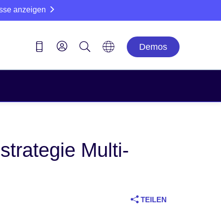
sse anzeigen
Demos
trategie Multi-
TEILEN