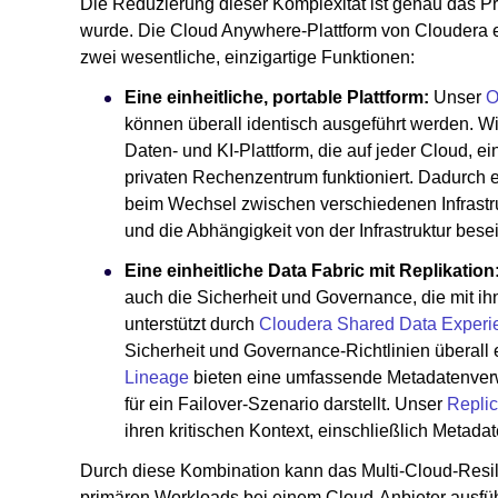
Die Reduzierung dieser Komplexität ist genau das Pr
wurde. Die Cloud Anywhere-Plattform von Cloudera e
zwei wesentliche, einzigartige Funktionen:
Eine einheitliche, portable Plattform:
Unser
O
können überall identisch ausgeführt werden. Wi
Daten- und KI-Plattform, die auf jeder Cloud, 
privaten Rechenzentrum funktioniert. Dadurch 
beim Wechsel zwischen verschiedenen Infrastruk
und die Abhängigkeit von der Infrastruktur beseit
Eine einheitliche Data Fabric mit Replikation
auch die Sicherheit und Governance, die mit 
unterstützt durch
Cloudera Shared Data Experi
Sicherheit und Governance-Richtlinien überall 
Lineage
bieten eine umfassende Metadatenverwa
für ein Failover-Szenario darstellt. Unser
Repli
ihren kritischen Kontext, einschließlich Metad
Durch diese Kombination kann das Multi-Cloud-Resil
primären Workloads bei einem Cloud-Anbieter ausfü