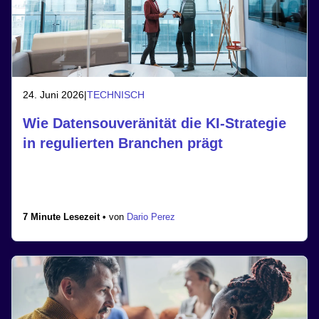
24. Juni 2026
|
TECHNISCH
Wie Datensouveränität die KI-Strategie
in regulierten Branchen prägt
7 Minute Lesezeit •
von
Dario Perez