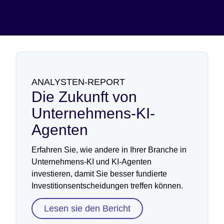
Sorgen Sie mit durchgängiger Governance dafür,
dass sensible Daten und Modelle vertraulich
Lesen Sie den Blog
bleiben.
Lesen Sie den Blog
ANALYSTEN-REPORT
Die Zukunft von
Unternehmens-KI-
Agenten
Erfahren Sie, wie andere in Ihrer Branche in
Unternehmens-KI und KI-Agenten
investieren, damit Sie besser fundierte
Investitionsentscheidungen treffen können.
Lesen sie den Bericht