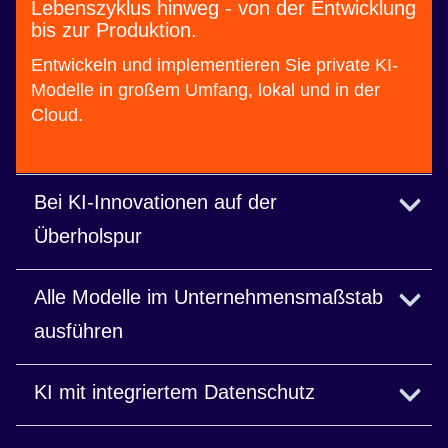
Lebenszyklus hinweg - von der Entwicklung
bis zur Produktion.
Entwickeln und implementieren Sie private KI-
Modelle in großem Umfang, lokal und in der
Cloud.
Bei KI-Innovationen auf der
Überholspur
Beschleunigen Sie die KI-Entwicklung mit
Alle Modelle im Unternehmensmaßstab
integrierten No-Code- und Full-Code-Tools.
ausführen
Lesen Sie den Blog
Implementieren, bedienen und verwalten Sie
KI mit integriertem Datenschutz
beliebige Modelle in der Cloud oder lokal in
großem Umfang.