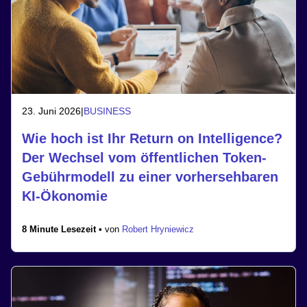
23. Juni 2026
|
BUSINESS
Wie hoch ist Ihr Return on Intelligence?
Der Wechsel vom öffentlichen Token-
Gebührmodell zu einer vorhersehbaren
KI-Ökonomie
8 Minute Lesezeit •
von
Robert Hryniewicz