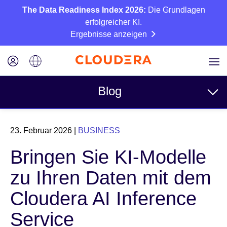
The Data Readiness Index 2026:
Die Grundlagen
erfolgreicher KI.
Ergebnisse anzeigen
Blog
Themen
23. Februar 2026
|
BUSINESS
Business
Bringen Sie KI-Modelle
Technisch
zu Ihren Daten mit dem
Partner
Cloudera AI Inference
Kultur
Service