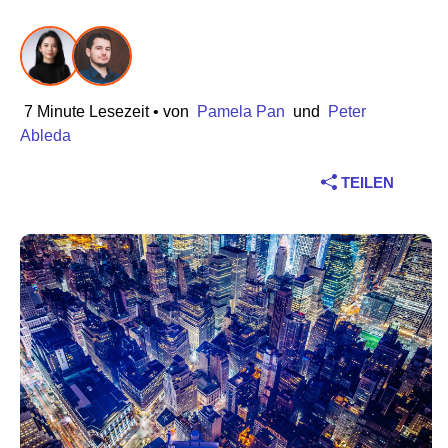
Branche
Finanzdienstleistungen
7 Minute Lesezeit
• von
Pamela Pan
und
Peter
Produktion
Ableda
TEILEN
Versicherungen
Telekommunikation
Technologie
Öffentlicher Sektor
Gesundheitswesen
Bildung