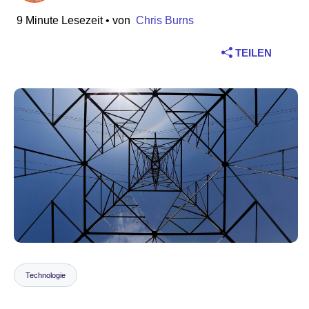
9 Minute Lesezeit
• von
Chris Burns
Branche
TEILEN
Finanzdienstleistungen
Produktion
Versicherungen
Telekommunikation
Technologie
Öffentlicher Sektor
Gesundheitswesen
Technologie
Bildung