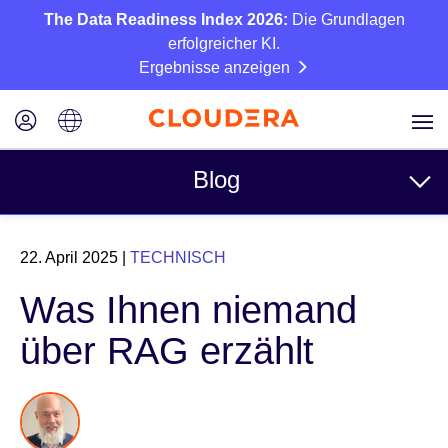
The Data Readiness Index 2026:
Die Grundlagen
erfolgreicher KI.
Ergebnisse anzeigen
Blog
Themen
22. April 2025
|
TECHNISCH
Business
Was Ihnen niemand
Technisch
über RAG erzählt
Partner
Kultur