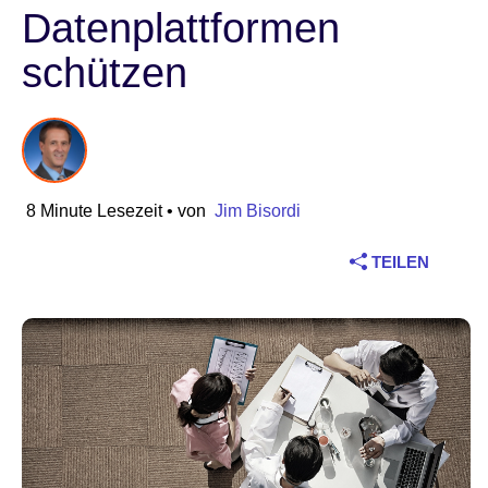
Datenplattformen
Branche
schützen
Finanzdienstleistungen
Produktion
Versicherungen
8 Minute Lesezeit
• von
Jim Bisordi
Telekommunikation
TEILEN
Technologie
Öffentlicher Sektor
Gesundheitswesen
Bildung