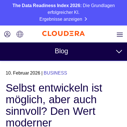
The Data Readiness Index 2026:
Die Grundlagen
erfolgreicher KI.
Ergebnisse anzeigen
Blog
Themen
10. Februar 2026
|
BUSINESS
Business
Selbst entwickeln ist
Technisch
möglich, aber auch
Partner
sinnvoll? Den Wert
Kultur
moderner