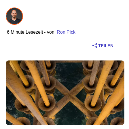
Branche
Finanzdienstleistungen
6 Minute Lesezeit
• von
Ron Pick
Produktion
TEILEN
Versicherungen
Telekommunikation
Technologie
Öffentlicher Sektor
Gesundheitswesen
Bildung