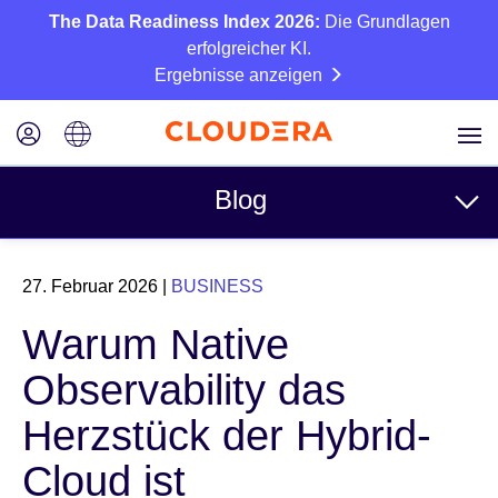
The Data Readiness Index 2026:
Die Grundlagen
erfolgreicher KI.
Ergebnisse anzeigen
Blog
Themen
27. Februar 2026
|
BUSINESS
Business
Warum Native
Technisch
Observability das
Partner
Herzstück der Hybrid-
Kultur
Cloud ist