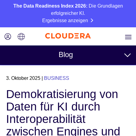
The Data Readiness Index 2026:
Die Grundlagen
erfolgreicher KI.
Ergebnisse anzeigen
Blog
Themen
3. Oktober 2025
|
BUSINESS
Business
Demokratisierung von
Technisch
Daten für KI durch
Partner
Interoperabilität
Kultur
zwischen Engines und