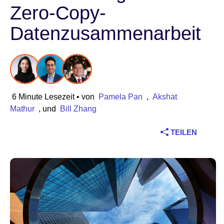
Zero-Copy-
Branche
Datenzusammenarbeit
Finanzdienstleistungen
Produktion
Versicherungen
6 Minute Lesezeit
• von
Pamela Pan
,
Akshat
Mathur
, und
Bill Zhang
Telekommunikation
TEILEN
Technologie
Öffentlicher Sektor
Gesundheitswesen
Bildung