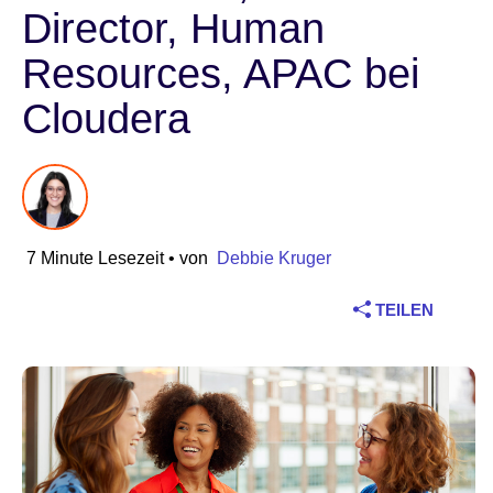
Director, Human
Branche
Resources, APAC bei
Finanzdienstleistungen
Cloudera
Produktion
Versicherungen
7 Minute Lesezeit
• von
Debbie Kruger
Telekommunikation
TEILEN
Technologie
Öffentlicher Sektor
Gesundheitswesen
Bildung