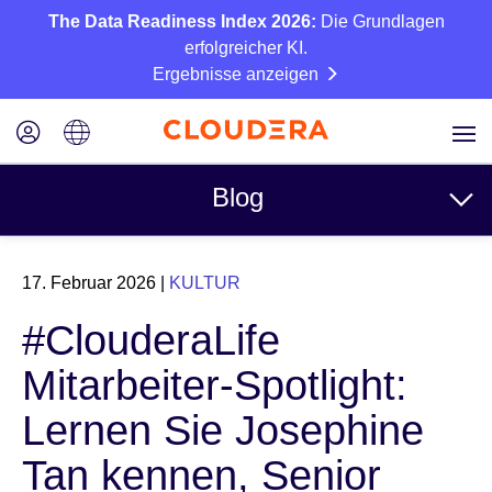
The Data Readiness Index 2026:
Die Grundlagen
erfolgreicher KI.
Ergebnisse anzeigen
Blog
Themen
17. Februar 2026
|
KULTUR
Business
#ClouderaLife
Technisch
Mitarbeiter-Spotlight:
Partner
Lernen Sie Josephine
Kultur
Tan kennen, Senior