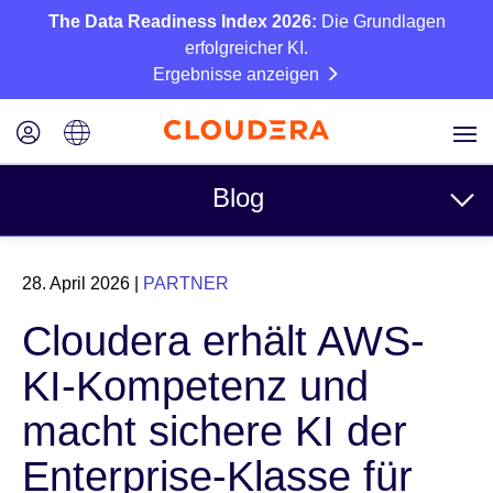
The Data Readiness Index 2026:
Die Grundlagen
erfolgreicher KI.
Ergebnisse anzeigen
Blog
Themen
28. April 2026
|
PARTNER
Business
Cloudera erhält AWS-
Technisch
KI-Kompetenz und
Partner
macht sichere KI der
Kultur
Enterprise-Klasse für