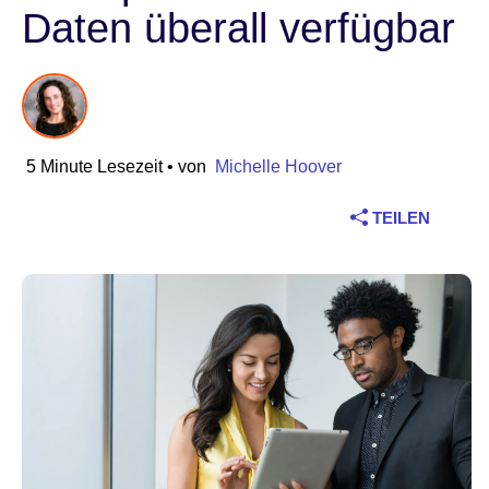
Daten überall verfügbar
Branche
Finanzdienstleistungen
Produktion
5 Minute Lesezeit
• von
Michelle Hoover
Versicherungen
TEILEN
Telekommunikation
Technologie
Öffentlicher Sektor
Gesundheitswesen
Bildung