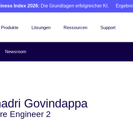
iness Index 2026:
Die Grundlagen erfolgreicher KI.
Ergebni
Produkte
Lösungen
Ressourcen
Support
Newsroom
adri Govindappa
re Engineer 2