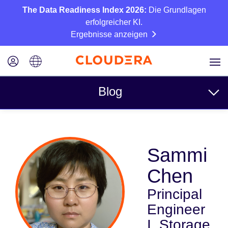
The Data Readiness Index 2026:
Die Grundlagen
erfolgreicher KI.
Ergebnisse anzeigen
Blog
Themen
Sammi
Business
Chen
Technisch
Principal
Partner
Engineer
Kultur
I, Storage