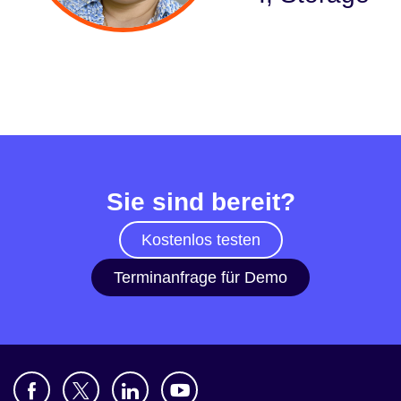
Branche
Finanzdienstleistungen
Produktion
Versicherungen
Sie sind bereit?
Telekommunikation
Kostenlos testen
Technologie
Terminanfrage für Demo
Öffentlicher Sektor
Gesundheitswesen
Bildung