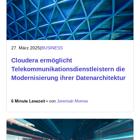
27. März 2025
|
BUSINESS
Cloudera ermöglicht
Telekommunikationsdienstleistern die
Modernisierung ihrer Datenarchitektur
6 Minute Lesezeit •
von
Jeremiah Morrow