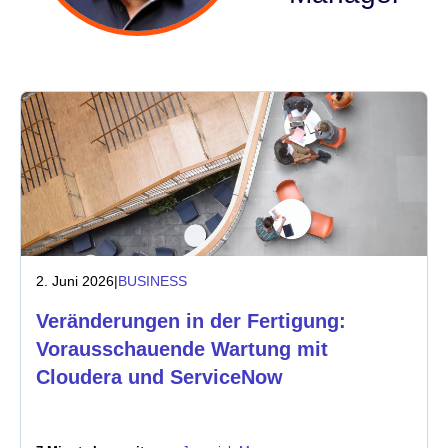
Branche
Finanzdienstleistungen
Produktion
Versicherungen
Telekommunikation
2. Juni 2026
|
BUSINESS
Technologie
Veränderungen in der Fertigung:
Öffentlicher Sektor
Vorausschauende Wartung mit
Cloudera und ServiceNow
Gesundheitswesen
Bildung