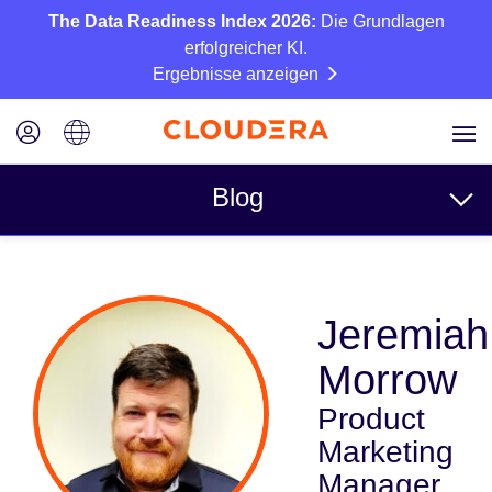
The Data Readiness Index 2026:
Die Grundlagen
erfolgreicher KI.
Ergebnisse anzeigen
Blog
Themen
Jeremiah
Business
Morrow
Technisch
Product
Partner
Marketing
Kultur
Manager